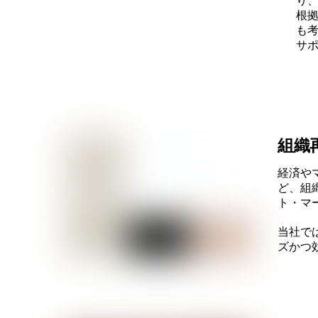
り
根
も
サ
組織
経済や
ど、組
ト・マ
当社で
ズかつ