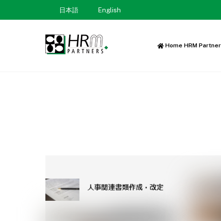
Skip
日本語
English
to
content
Home HRM Partne