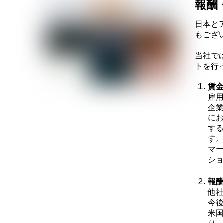
報酬
日本と
もござ
当社で
トを行
賃
雇
企
に
す
す
マ
シ
報
他
今
米