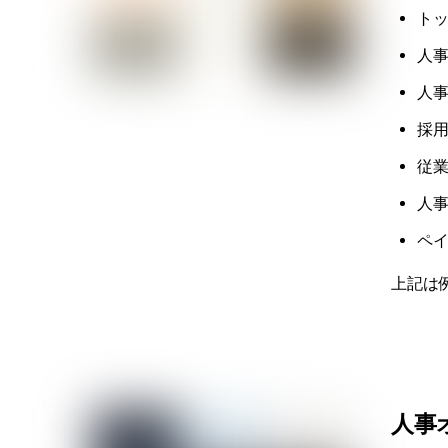
ト
人
人
採
従業
人事
ペ
上記は
人事