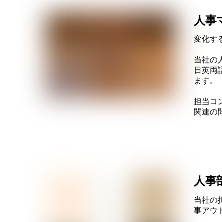
人事
変化す
当社の
日英両
ます。
担当コ
関連の
人事
当社の
事アウ