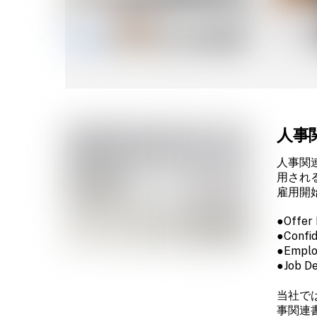
人事
人事関
用され
雇用開
●Offer
●Confid
●Emplo
●Job De
当社で
事関連