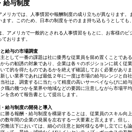
・給与制度
アメリカでは、人事慣習や報酬制度の成り立ちが異なります。
います。このため、日本の制度をそのまま持ち込もうとしても
は、アメリカで一般的とされる人事慣習をもとに、お客様のビ
っております。
金と給与の市場調査
用主として一番の課題は社に優秀な従業員を留め置くことであ
業からの勧誘の対象であり、企業は各々のポジションに就く従
おいて的を得たものであるかを絶えず確認しておく必要があり
る新しい業界であれば最低２年に一度は市場の給与レンジと自
。当社は、調査するに当たって精度の高いサーベイならびに給
ーク職の幾つかを業界や地域などの要因に注意しながら市場平
ョンを含めて報告書として提出します。
酬・給与制度の開発と導入
社に勝る報酬・給与制度を構築することは、従業員のスキル向
後の数年間の企業の発展を左右する一大要素と言えます。但し
国労働法下においては、細心の注意と如何様なる申し立てにも