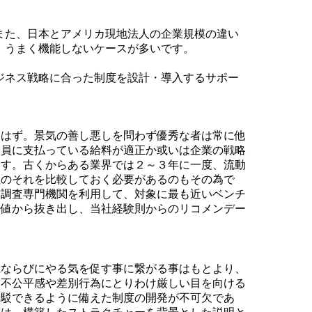
また、日本とアメリカ現地法人の企業規模の違い
、うまく機能しないケースが多いです。
ジネス戦略に合った制度を設計・導入するサポー
るはず。景気の善し悪しを問わず優秀な者は常に他
業員に支払っている給料が適正か或いは企業の戦略
ます。古くからある業界では２～３年に一度、流動
社のそれを比較しておく必要があるのもその為で
与調査専門機関を利用して、対象に最も近いベンチ
均値から抜き出し、当社経験則からのリコメンデー
上ならびにやる気を促す事に繋がる事はもとより、
、不公平感や差別行為にとりわけ厳しい目を向ける
論駁できるように備えた制度の開発が不可欠であ