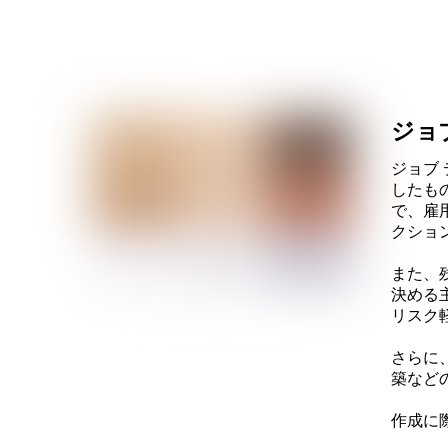
ジョ
ジョブ
したも
で、雇
クショ
また、残
決める
リスク
さらに
築など
作成に