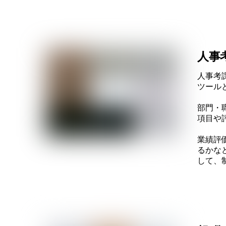
人事
人事考
ツール
部門・
項目や
業績評
るかな
して、