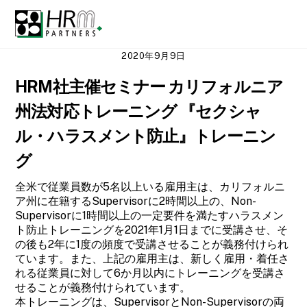
Skip
Men
to
content
2020年9月9日
HRM社主催セミナー カリフォルニア
州法対応トレーニング 『セクシャ
ル・ハラスメント防止』トレーニン
グ
全米で従業員数が5名以上いる雇用主は、カリフォルニ
ア州に在籍するSupervisorに2時間以上の、Non-
Supervisorに1時間以上の一定要件を満たすハラスメン
ト防止トレーニングを2021年1月1日までに受講させ、そ
の後も2年に1度の頻度で受講させることが義務付けられ
ています。また、上記の雇用主は、新しく雇用・着任さ
れる従業員に対して6か月以内にトレーニングを受講さ
せることが義務付けられています。
本トレーニングは、SupervisorとNon-Supervisorの両