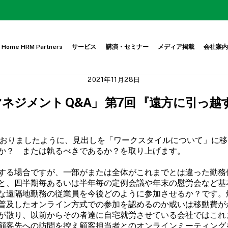
Home HRM Partners
サービス
講演・セミナー
メディア掲載
会社案
2021年11月28日
人事マネジメント Q&A」 第7回 『遠方に引
しておりましたように、見出しを「ワークスタイルについて」に
か？ または執るべきであるか？を取り上げます。
する場合ですが、一部がまたは全体がこれまでとは違った勤務
と、四半期毎あるいは半年毎の定例会議や年末の慰労会など基
な遠隔地勤務の従業員を今後どのように参加させるか？です。
普及したオンライン方式での参加を認めるのか或いは移動費が
が散り、以前からその者達に自宅就労させている会社ではこれ
顧客先への訪問を控え顧客担当者とのオンラインミーティング