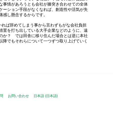
な事情があろうとも会社が膝突き合わせての全体
ケーション手段がなくなれば、創造性や活気が失
痛感し懸念するからです。
いれば辞めてしまう事から言わずもがな会社負担
措置を打ち出している大手企業などのように、遠
のか？ では田舎に移り住んだ場合とは逆に本社
以降でもそれらについて一つずつ取り上げていく
問
お問い合わせ
日本語
(
日本語
)