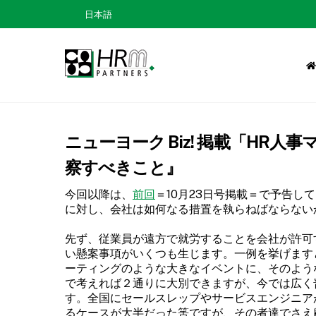
Skip
日本語
to
content
ニューヨーク Biz! 掲載「HR
察すべきこと』
今回以降は、
前回
＝10月23日号掲載＝で予告
に対し、会社は如何なる措置を執らねばならない
先ず、従業員が遠方で就労することを会社が許可
い懸案事項がいくつも生じます。一例を挙げます
ーティングのような大きなイベントに、そのよう
で考えれば２通りに大別できますが、今では広く
す。全国にセールスレップやサービスエンジニア
るケースが大半だった筈ですが、その者達でさえ