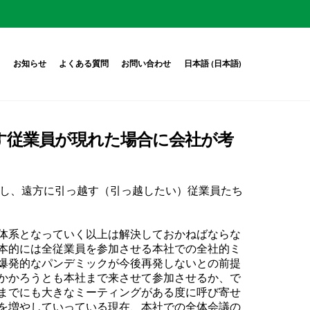
内
お知らせ
よくある質問
お問い合わせ
日本語
(
日本語
)
っ越す従業員が現れた場合に会社が考
移し、遠方に引っ越す（引っ越したい）従業員たち
体系となっていく以上は解決しておかねばならな
本的には全従業員を参加させる本社での全社的ミ
爆発的なパンデミックが今後再発しないとの前提
かかろうとも本社まで来させて参加させるか、で
までにも大きなミーティングがある度に呼び寄せ
を増やしていっている現在、本社での全体会議の