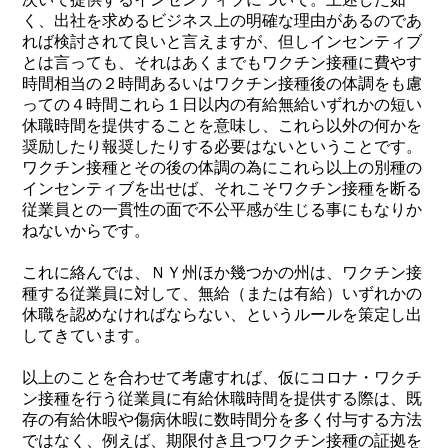
く、出社を求めるビジネス上の明確な理由があるのであ
れば検討されて良いと言えますが、但しインセンティブ
とは言っても、それはあくまでもワクチン接種に費やす
時間相当の２時間あるいはワクチン接種後の体調をも慮
っての４時間これら１日以内の有給無給いずれかの短い
休職時間を提供することを意味し、これら以外の何かを
奨励したり報奨したりする必要はないということです。
ワクチン接種とその後の体調の為にこれら以上の別種の
インセンティブを出せば、それこそワクチン接種を断る
従業員との一貫性の面で不公平感が生じる事にもなりか
ねないからです。
これに絡んでは、ＮＹ州ほか幾つかの州は、ワクチン接
種する従業員に対して、無給（または有給）いずれかの
休職を認めなければならない、というルールを策定し出
してきています。
以上のことを合わせて考慮すれば、仮にコロナ・ワクチ
ン接種を行う従業員に有給休職時間を提供する際は、既
存の有給休暇や傷病休暇に数時間分を多く付与する方法
ではなく、例えば、期限付き且つワクチン接種の証拠を