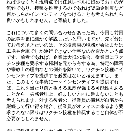
れば少なくとも現時点では任意レベルに留めておくのが
無難であり、接種を推奨するのであれば奨励金制度など
何かしらのインセンティブをつけることも考えられたら
良いかもしれません。と寄稿しました。
これについて多くの問い合わせがあった為、今回も前回
の記事を更に細かく解説したいと思いますが、先ず分け
てお考え頂きたいのは、その従業員の職務が会社または
工場や倉庫でしか遂行できない仕事なのか否かという点
です。前者であれば、企業は大抵の場合、従業員にワク
チン接種を要求する権利を元から有する為、特定の障害
や宗教上の理由などの例外を除いて、ワクチン接種にイ
ンセンティブを提供する必要はないと考えますし、ま
た、このような事態に一々インセンティブを提供すれ
ば、これを当たり前と捉える風潮が強まる可能性もある
ことから、労務管理上、好ましい方向に進まないことも
考えられます。対する後者の、従業員の職務が自宅から
継続して行い得る場合、従業員がオフィスに来るよう要
求されない限りはワクチン接種を推奨すること自体が不
必要かもしれません。
次いで提供するインセンティブについて。上述した如